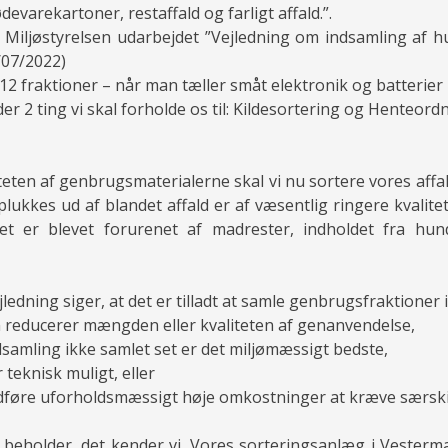
devarekartoner, restaffald og farligt affald.”.
 Miljøstyrelsen udarbejdet ”Vejledning om indsamling af h
/07/2022)
l 12 fraktioner – når man tæller småt elektronik og batterier
der 2 ting vi skal forholde os til: Kildesortering og Henteord
iteten af genbrugsmaterialerne skal vi nu sortere vores aff
plukkes ud af blandet affald er af væsentlig ringere kvalite
det er blevet forurenet af madrester, indholdet fra hun
jledning siger, at det er tilladt at samle genbrugsfraktione
en reducerer mængden eller kvaliteten af genanvendelse,
indsamling ikke samlet set er det miljømæssigt bedste,
r teknisk muligt, eller
medføre uforholdsmæssigt høje omkostninger at kræve særski
 beholder, det kender vi. Vores sorteringsanlæg i Vesterm