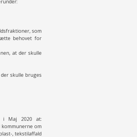
erunder:
aldsfraktioner, som
ætte behovet for
nen, at der skulle
m der skulle bruges
n i Maj 2020 at:
 til kommunerne om
last-, tekstilaffald