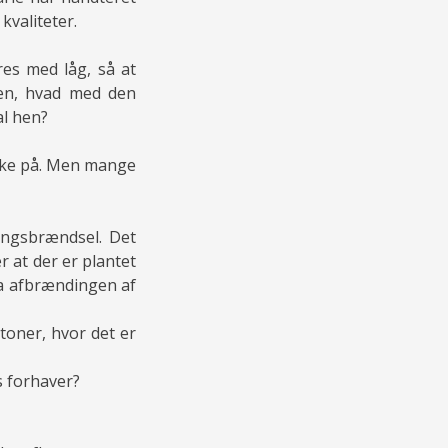
kvaliteter.
es med låg, så at
en, hvad med den
al hen?
ikke på. Men mange
ingsbrændsel. Det
r at der er plantet
ra afbrændingen af
rtoner, hvor det er
s forhaver?