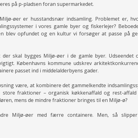
veres på p-pladsen foran supermarkedet.
Miljø-øer er husstandsnær indsamling. Problemet er, hvo
mlingssystemer i vores gamle byer og fiskerlejer? Beboe
len blev opfundet og en kultur vi forsøger at passe på 
t der skal bygges Miljø-øer i de gamle byer. Udseendet 
vigtigt. Københavns kommune udskrev arkitektkonkurrenc
nere passet ind i middelalderbyens gader.
 løsning være, at kombinere det gammelkendte indsamlings
 store fraktioner – organisk køkkenaffald og rest-affald
ren, mens de mindre fraktioner bringes til en Miljø-ø?
ndre Miljø-øer med færre containere. Men, så slippe