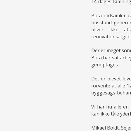
14-dages tømninge
Bofa indsamler c
husstand generer
bliver ikke a
renovationsafgif
Der er meget som
Bofa har sat arbe
genoptages.
Det er blevet lov
forvente at alle 1
byggesags-behand
Vi har nu alle en
kan ikke tåle yder
Mikael Boldt, Sej