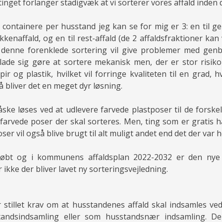
nget forlanger stadigvæk at vi sorterer vores affald inden 
 containere per husstand jeg kan se for mig er 3: en til g
kkenaffald, og en til rest-affald (de 2 affaldsfraktioner ka
 denne forenklede sortering vil give problemer med genb
ade sig gøre at sortere mekanisk men, der er stor risiko
pir og plastik, hvilket vil forringe kvaliteten til en grad,
 bliver det en meget dyr løsning.
ke løses ved at udlevere farvede plastposer til de forskell
, farvede poser der skal sorteres. Men, ting som er gratis h
ser vil også blive brugt til alt muligt andet end det der var 
øbt og i kommunens affaldsplan 2022-2032 er den nye 
r ikke der bliver lavet ny sorteringsvejledning.
r stillet krav om at husstandenes affald skal indsamles v
ndsindsamling eller som husstandsnær indsamling. Der