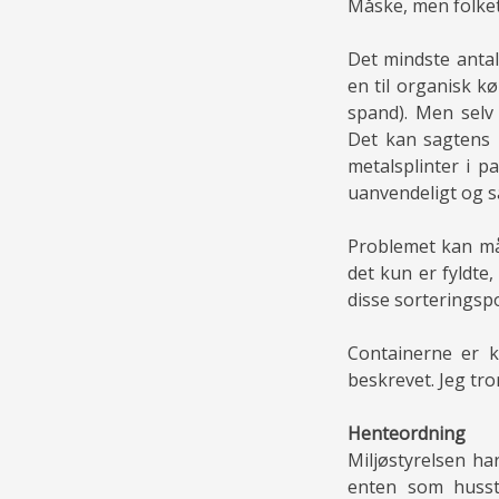
Måske, men folketi
Det mindste antal
en til organisk kø
spand). Men selv
Det kan sagtens l
metalsplinter i pa
uanvendeligt og så
Problemet kan mås
det kun er fyldte
disse sorteringspo
Containerne er k
beskrevet. Jeg tro
Henteordning
Miljøstyrelsen ha
enten som hussta