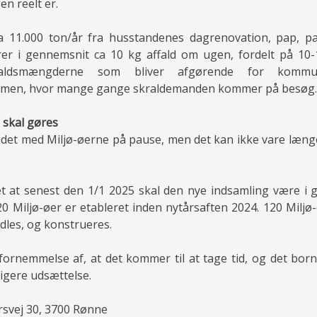
n reelt er.
a 11.000 ton/år fra husstandenes dagrenovation, pap, pa
er i gennemsnit ca 10 kg affald om ugen, fordelt på 10-1
ffaldsmængderne som bliver afgørende for kommun
t men, hvor mange gange skraldemanden kommer på besøg.
 skal gøres
jdet med Miljø-øerne på pause, men det kan ikke vare længe
et at senest den 1/1 2025 skal den nye indsamling være i 
20 Miljø-øer er etableret inden nytårsaften 2024. 120 Miljø
les, og konstrueres.
 fornemmelse af, at det kommer til at tage tid, og det b
ligere udsættelse.
ersvej 30, 3700 Rønne