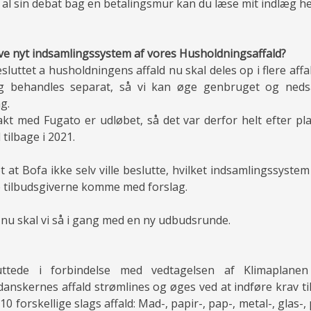
 al sin debat bag en betalingsmur kan du læse mit indlæg h
ave nyt indsamlingssystem af vores Husholdningsaffald?
sluttet a husholdningens affald nu skal deles op i flere aff
og behandles separat, så vi kan øge genbruget og neds
g.
t med Fugato er udløbet, så det var derfor helt efter pla
 tilbage i 2021.
 at Bofa ikke selv ville beslutte, hvilket indsamlingssyste
e tilbudsgiverne komme med forslag.
 nu skal vi så i gang med en ny udbudsrunde.
luttede i forbindelse med vedtagelsen af Klimaplane
danskernes affald strømlines og øges ved at indføre krav
0 forskellige slags affald: Mad-, papir-, pap-, metal-, glas-, p