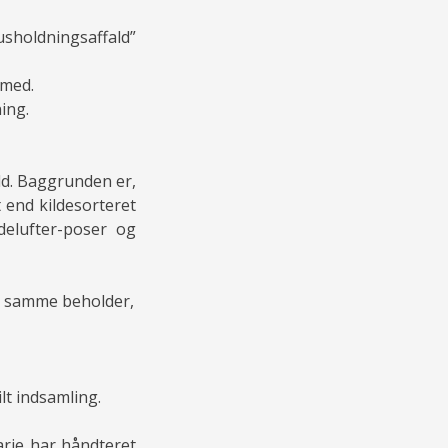
usholdningsaffald”
 med.
ning.
ald. Baggrunden er,
t end kildesorteret
delufter-poser og
r i samme beholder,
lt indsamling.
arie har håndteret