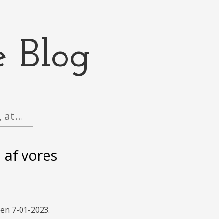
e Blog
g, at…
 af vores
den 7-01-2023.