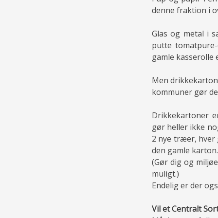
denne fraktion i o
Glas og metal i 
putte tomatpure
gamle kasserolle 
Men drikkekartone
kommuner gør de
Drikkekartoner e
gør heller ikke no
2 nye træer, hver
den gamle karton.
(Gør dig og miljøe
muligt.)
Endelig er der ogs
Vil et Centralt S