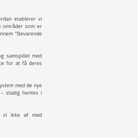
rdan etablerer vi
de områder som er
gennem “Bevarende
og samspillet med
e for at få deres
system med de nye
 – stadig hentes i
r vi ikke af med