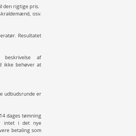
l den rigtige pris.
skraldemænd, osv.
eratør. Resultatet
beskrivelse af
d ikke behøver at
rste udbudsrunde er
-14 dages tømning
intet i det nye
avere betaling som