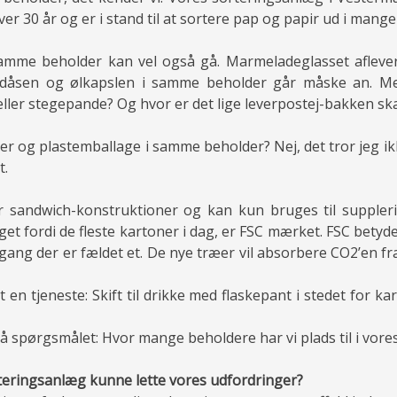
ver 30 år og er i stand til at sortere pap og papir ud i mange 
samme beholder kan vel også gå. Marmeladeglasset aflever
-dåsen og ølkapslen i samme beholder går måske an. M
eller stegepande? Og hvor er det lige leverpostej-bakken sk
r og plastemballage i samme beholder? Nej, det tror jeg 
t.
r sandwich-konstruktioner og kan kun bruges til suppler
get fordi de fleste kartoner i dag, er FSC mærket. FSC betyde
 gang der er fældet et. De nye træer vil absorbere CO2’en f
t en tjeneste: Skift til drikke med flaskepant i stedet for ka
å spørgsmålet: Hvor mange beholdere har vi plads til i vore
orteringsanlæg kunne lette vores udfordringer?