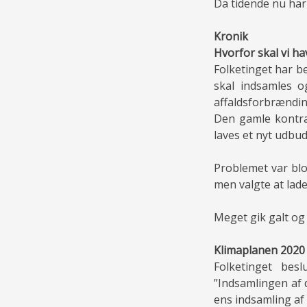
Da tidende nu har
Kronik
Hvorfor skal vi h
Folketinget har be
skal indsamles 
affaldsforbrændin
Den gamle kontrak
laves et nyt udbud
Problemet var blot
men valgte at lad
Meget gik galt og
Klimaplanen 2020
Folketinget bes
”Indsamlingen af 
ens indsamling af 1