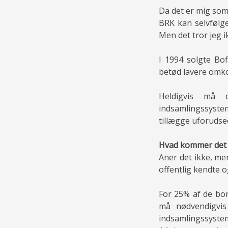
Da det er mig som s
BRK kan selvfølge
Men det tror jeg i
I 1994 solgte Bof
betød lavere omko
Heldigvis må 
indsamlingssyste
tillægge uforudsee
Hvad kommer det t
Aner det ikke, men
offentlig kendte 
For 25% af de bo
må nødvendigvi
indsamlingssystem