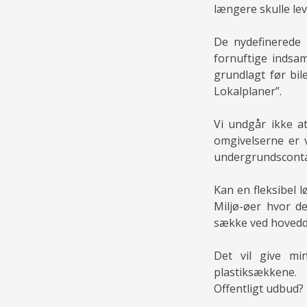
længere skulle le
De nydefinerede 
fornuftige indsa
grundlagt før bi
Lokalplaner”.
Vi undgår ikke a
omgivelserne er 
undergrundscontai
Kan en fleksibel
Miljø-øer hvor de
sække ved hoveddø
Det vil give mi
plastiksækkene.
Offentligt udbud?