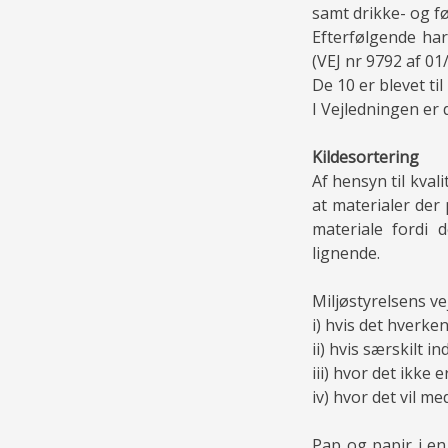
samt drikke- og fø
Efterfølgende har
(VEJ nr 9792 af 01
De 10 er blevet ti
I Vejledningen er 
Kildesortering
Af hensyn til kval
at materialer der 
materiale fordi 
lignende.
Miljøstyrelsens ve
i) hvis det hverk
ii) hvis særskilt 
iii) hvor det ikke e
iv) hvor det vil 
Pap og papir i en