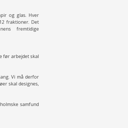
pir og glas. Hver
2 fraktioner. Det
ens fremtidige
 før arbejdet skal
gang. Vi må derfor
-øer skal designes,
ornholmske samfund