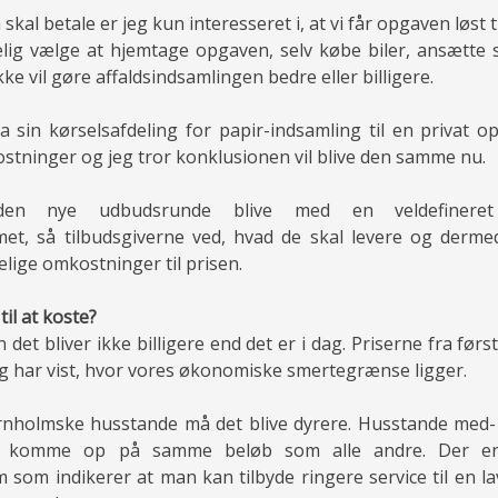
kal betale er jeg kun interesseret i, at vi får opgaven løst ti
lig vælge at hjemtage opgaven, selv købe biler, ansætte 
kke vil gøre affaldsindsamlingen bedre eller billigere.
a sin kørselsafdeling for papir-indsamling til en privat op
stninger og jeg tror konklusionen vil blive den samme nu.
den nye udbudsrunde blive med en veldefineret 
met, så tilbudsgiverne ved, hvad de skal levere og derme
lige omkostninger til prisen.
il at koste?
 det bliver ikke billigere end det er i dag. Priserne fra fø
og har vist, hvor vores økonomiske smertegrænse ligger.
rnholmske husstande må det blive dyrere. Husstande med
s komme op på samme beløb som alle andre. Der er 
 som indikerer at man kan tilbyde ringere service til en l