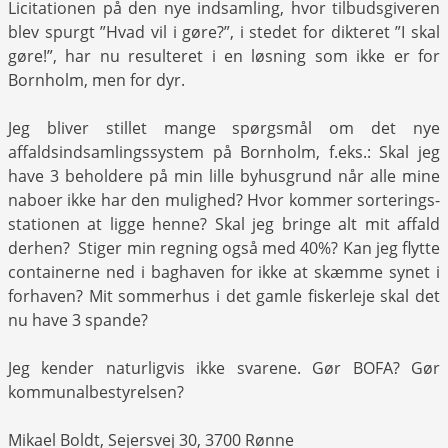
Licitationen på den nye indsamling, hvor tilbudsgiveren
blev spurgt ”Hvad vil i gøre?”, i stedet for dikteret ”I skal
gøre!”, har nu resulteret i en løsning som ikke er for
Bornholm, men for dyr.
Jeg bliver stillet mange spørgsmål om det nye
affaldsindsamlingssystem på Bornholm, f.eks.: Skal jeg
have 3 beholdere på min lille byhusgrund når alle mine
naboer ikke har den mulighed? Hvor kommer sorterings-
stationen at ligge henne? Skal jeg bringe alt mit affald
derhen? Stiger min regning også med 40%? Kan jeg flytte
containerne ned i baghaven for ikke at skæmme synet i
forhaven? Mit sommerhus i det gamle fiskerleje skal det
nu have 3 spande?
Jeg kender naturligvis ikke svarene. Gør BOFA? Gør
kommunalbestyrelsen?
Mikael Boldt, Sejersvej 30, 3700 Rønne