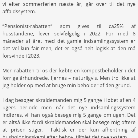
vi efter sommerferien næste år, går over til det nye
affaldssystem.
”Pensionist-rabatten” som gives til ca25% af
husstandene, lever selvfølgelig i 2022. For med 8
måneder af året med det gamle indsamlingssystem er
det vel kun fair men, det er også helt logisk at den må
forsvinde i 2023.
Men rabatten til os der købte en kompostbeholder i det
forrige århundrede, fjernes – naturligvis. Men tro ikke at
jeg holder op med at bruge min beholder af den grund.
I dag besøger skraldemanden mig 5 gange i løbet af en 4
ugers periode men når det nye indsamlingssystem
indføres, vil han også besøge mig 5 gange om ugen. Det
er altså ikke fordi skraldemanden skal besøge mig oftere
at prisen stiger. Faktisk er der kun afhentning af
husholdningskemi efter behov, tilføjet det nye system.