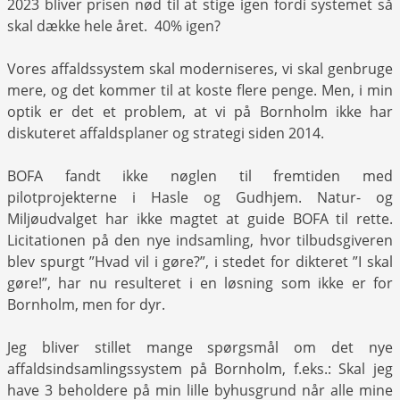
2023 bliver prisen nød til at stige igen fordi systemet så
skal dække hele året. 40% igen?
Vores affaldssystem skal moderniseres, vi skal genbruge
mere, og det kommer til at koste flere penge. Men, i min
optik er det et problem, at vi på Bornholm ikke har
diskuteret affaldsplaner og strategi siden 2014.
BOFA fandt ikke nøglen til fremtiden med
pilotprojekterne i Hasle og Gudhjem. Natur- og
Miljøudvalget har ikke magtet at guide BOFA til rette.
Licitationen på den nye indsamling, hvor tilbudsgiveren
blev spurgt ”Hvad vil i gøre?”, i stedet for dikteret ”I skal
gøre!”, har nu resulteret i en løsning som ikke er for
Bornholm, men for dyr.
Jeg bliver stillet mange spørgsmål om det nye
affaldsindsamlingssystem på Bornholm, f.eks.: Skal jeg
have 3 beholdere på min lille byhusgrund når alle mine