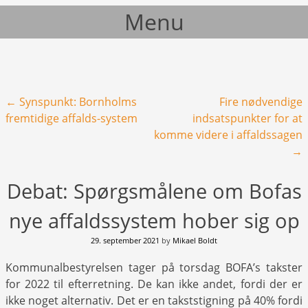
Menu
Skip to content
Post navigation
←
Synspunkt: Bornholms
Fire nødvendige
fremtidige affalds-system
indsatspunkter for at
komme videre i affaldssagen
→
Debat: Spørgsmålene om Bofas
nye affaldssystem hober sig op
29. september 2021
by
Mikael Boldt
Kommunalbestyrelsen tager på torsdag BOFA’s takster
for 2022 til efterretning. De kan ikke andet, fordi der er
ikke noget alternativ. Det er en takststigning på 40% fordi