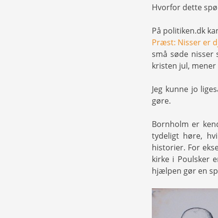
Hvorfor dette spør
På politiken.dk ka
Præst: Nisser er 
små søde nisser s
kristen jul, mener
Jeg kunne jo lige
gøre.
Bornholm er kend
tydeligt høre, h
historier. For eks
kirke i Poulsker 
hjælpen gør en spa