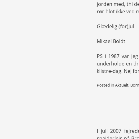
jorden med, thi de
rør blot ikke ved 
Glædelig (for)Jul
Mikael Boldt
PS i 1987 var jeg
underholde en dre
klistre-dag. Nej 
Posted in
Aktuelt
,
Bor
I juli 2007 fejre
spejderlejr på Br