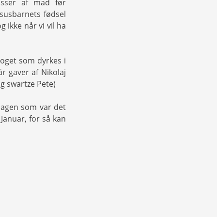
asser af mad før
susbarnets fødsel
ikke når vi vil ha
 noget som dyrkes i
r gaver af Nikolaj
g swartze Pete)
dagen som var det
 Januar, for så kan