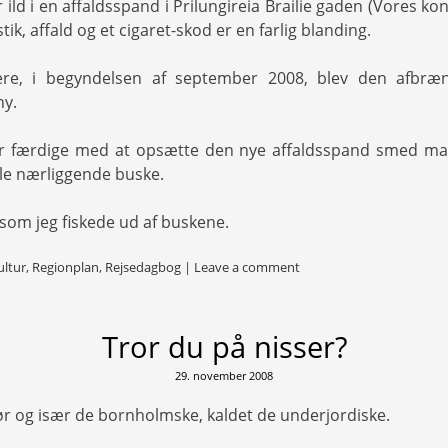
r ild i en affaldsspand i Prilungireia Brailie gaden (Vores ko
stik, affald og et cigaret-skod er en farlig blanding.
e, i begyndelsen af september 2008, blev den afbræn
ny.
r færdige med at opsætte den nye affaldsspand smed ma
le nærliggende buske.
 som jeg fiskede ud af buskene.
ultur
,
Regionplan
,
Rejsedagbog
|
Leave a comment
Tror du på nisser?
29. november 2008
gør og især de bornholmske, kaldet de underjordiske.