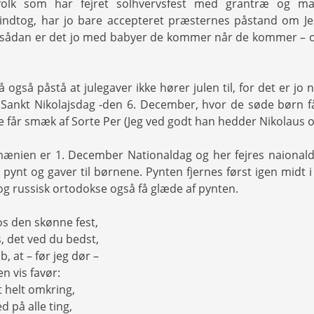
folk som har fejret solhvervsfest med grantræ og m
ndtog, har jo bare accepteret præsternes påstand om Je
. (sådan er det jo med babyer de kommer når de kommer – og 
 så også påstå at julegaver ikke hører julen til, for det er jo
Sankt Nikolajsdag -den 6. December, hvor de søde børn få
 får smæk af Sorte Per (Jeg ved godt han hedder Nikolaus o
ænien er 1. December Nationaldag og her fejres naional
 pynt og gaver til børnene. Pynten fjernes først igen midt i
og russisk ortodokse også få glæde af pynten.
s den skønne fest,
, det ved du bedst,
, at – før jeg dør –
n vis favør:
t helt omkring,
 på alle ting,