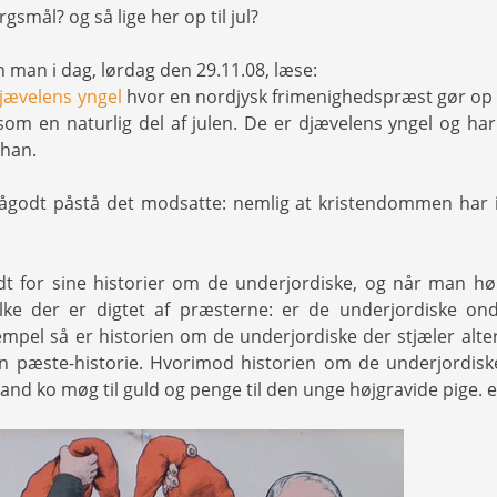
gsmål? og så lige her op til jul?
n man i dag, lørdag den 29.11.08, læse:
djævelens yngel
hvor en nordjysk frimenighedspræst gør op 
om en naturlig del af julen. De er djævelens yngel og har 
 han.
sågodt påstå det modsatte: nemlig at kristendommen har i
t for sine historier om de underjordiske, og når man 
vilke der er digtet af præsterne: er de underjordiske on
empel så er historien om de underjordiske der stjæler alter
en pæste-historie. Hvorimod historien om de underjordisk
nd ko møg til guld og penge til den unge højgravide pige. er