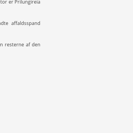
ntor er Prilungireia
dte affaldsspand
n resterne af den