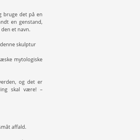
og bruge det på en
andt en genstand,
 den et navn.
 denne skulptur
ræske mytologiske
erden, og det er
ing skal være! –
småt affald.