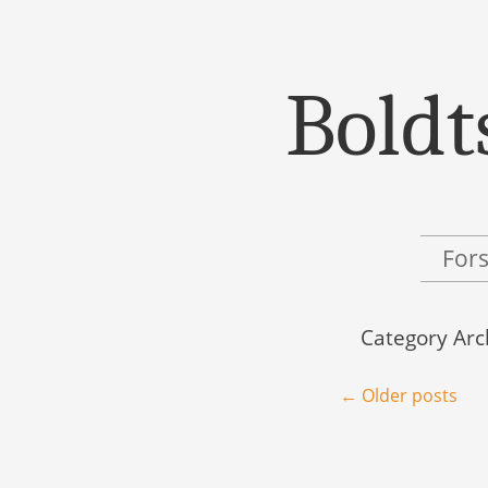
Boldt
Menu
Skip to content
For
Category Arc
Post navigation
←
Older posts