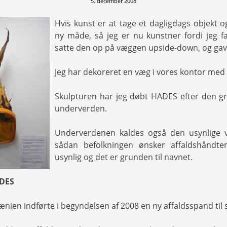
5. december 2008
Hvis kunst er at tage et dagligdags objekt 
ny måde, så jeg er nu kunstner fordi jeg f
satte den op på væggen upside-down, og gav
Jeg har dekoreret en væg i vores kontor med
Skulpturen har jeg døbt HADES efter den g
underverden.
Underverdenen kaldes også den usynlige v
sådan befolkningen ønsker affaldshåndter
usynlig og det er grunden til navnet.
ADES
nien indførte i begyndelsen af 2008 en ny affaldsspand til 