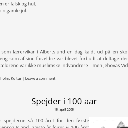
n er falsk og hul,
min gamle jul.
 som lærervikar i Albertslund en dag kaldt ud på en skol
ng som af sine forældre var blevet forbudt at deltage den 
forældrene var ikke muslimske indvandrere – men Jehovas Vid
nholm
,
Kultur
|
Leave a comment
Spejder i 100 aar
18. april 2008
de spejderne så 100 året for den første
ownsea Island, næste år fejrer vi 100 året