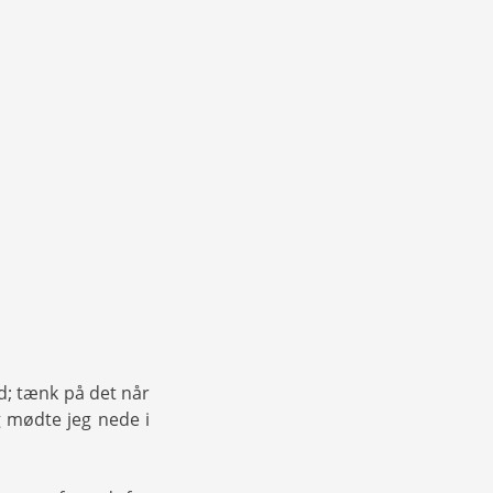
rd; tænk på det når
g mødte jeg nede i