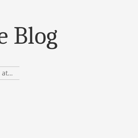
e Blog
, at…