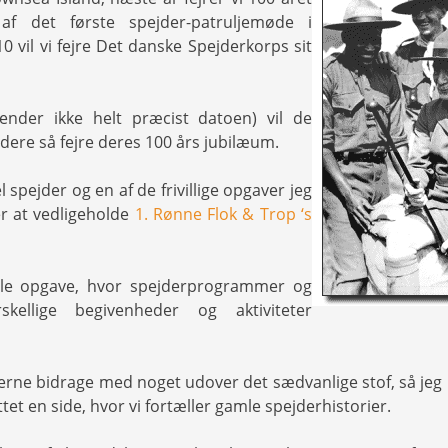
 af det første spejder-patruljemøde i
0 vil vi fejre Det danske Spejderkorps sit
ender ikke helt præcist datoen) vil de
ere så fejre deres 100 års jubilæum.
 spejder og en af de frivillige opgaver jeg
r at vedligeholde
1. Rønne Flok & Trop ‘s
ille opgave, hvor spejderprogrammer og
rskellige begivenheder og aktiviteter
gerne bidrage med noget udover det sædvanlige stof, så jeg
t en side, hvor vi fortæller gamle spejderhistorier.