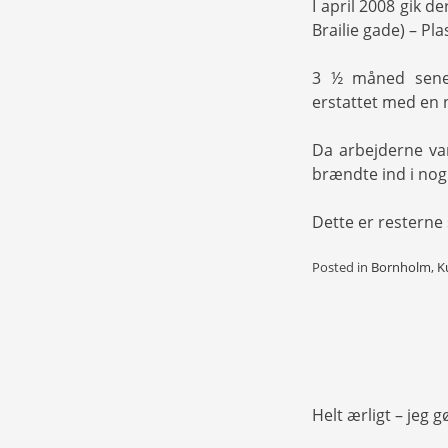
I april 2008 gik de
Brailie gade) – Pla
3 ½ måned sener
erstattet med en 
Da arbejderne va
brændte ind i nog
Dette er resterne
Posted in
Bornholm
,
K
Helt ærligt – jeg 