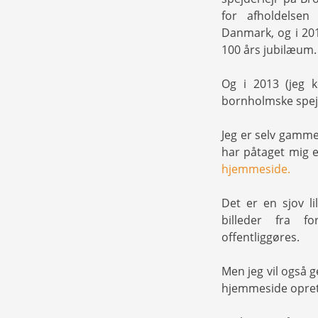
for afholdelsen
Danmark, og i 201
100 års jubilæum.
Og i 2013 (jeg k
bornholmske spejd
Jeg er selv gammel
har påtaget mig e
hjemmeside.
Det er en sjov l
billeder fra fo
offentliggøres.
Men jeg vil også 
hjemmeside oprette