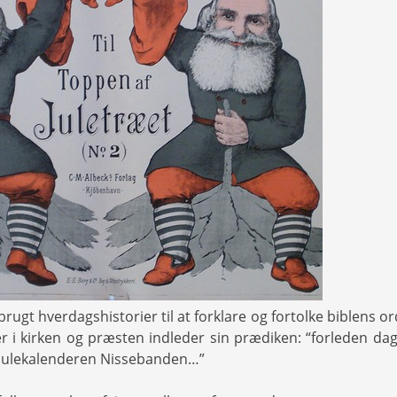
brugt hverdagshistorier til at forklare og fortolke biblens o
er i kirken og præsten indleder sin prædiken: “forleden da
… julekalenderen Nissebanden…”