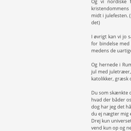
Og vi nordiske 
kristendommens i
midt i julefesten
det)
I øvrigt kan vi jo
for bindelse med 
medens de uartige
Og hernede i Rum
jul med juletræer,
katolikker, græsk 
Du som skænkte o
hvad der båder os
dog har jeg det håb
du ej nægter mig e
Drej kun universe
vend kun op og ned