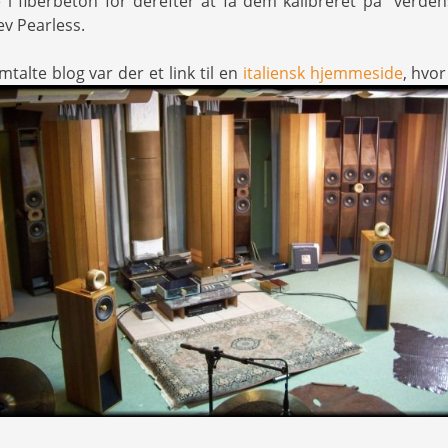
e i fiberbeton for derefter at få dem kalibreret på “verden
lev Pearless.
mtalte blog var der et link til en
italiensk hjemmeside
, hvor