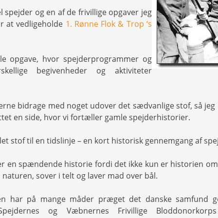
 spejder og en af de frivillige opgaver jeg
r at vedligeholde
1. Rønne Flok & Trop ‘s
ille opgave, hvor spejderprogrammer og
rskellige begivenheder og aktiviteter
gerne bidrage med noget udover det sædvanlige stof, så jeg
t en side, hvor vi fortæller gamle spejderhistorier.
et stof til en tidslinje – en kort historisk gennemgang af spe
er en spændende historie fordi det ikke kun er historien om
 naturen, sover i telt og laver mad over bål.
en har på mange måder præget det danske samfund g
pejdernes og Væbnernes Frivillige Bloddonorkorps