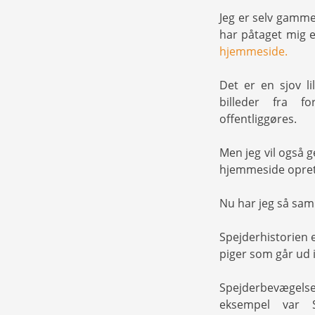
Jeg er selv gammel
har påtaget mig e
hjemmeside.
Det er en sjov l
billeder fra fo
offentliggøres.
Men jeg vil også 
hjemmeside oprette
Nu har jeg så saml
Spejderhistorien 
piger som går ud i
Spejderbevægels
eksempel var S