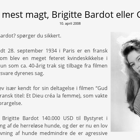
mest magt, Brigitte Bardot eller
10. april 2008
ardot? spørger du sikkert.
ødt 28. september 1934 i Paris er en fransk
som blev en meget feteret kvindeskikkelse i
un som ca. 40-årig trak sig tilbage fra filmen
rsvare dyrenes sag.
ev især kendt for sin deltagelse i filmen “Gud
ransk titel: Et Dieu créa la femme), som vakte
orargelse.
Brigitte Bardot 140.000 USD til Bystyret i
ing af de herreløse hunde, og der er nu en lov
ivning af hunde medmindre de er agressive