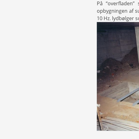
På “overfladen”
opbygningen af su
10 Hz. lydbølger