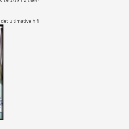
s bedste højtaler-
 det ultimative hifi