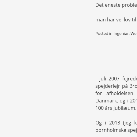
Det eneste problem:
man har vel lov t
Posted in
Ingeniør
,
Web
I juli 2007 fejre
spejderlejr på Br
for afholdelsen
Danmark, og i 201
100 års jubilæum.
Og i 2013 (jeg k
bornholmske spejd