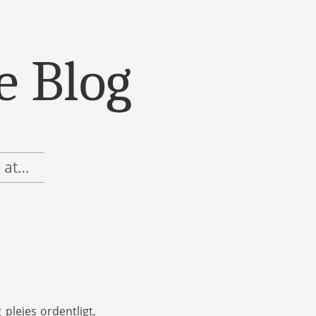
e Blog
, at…
plejes ordentligt,