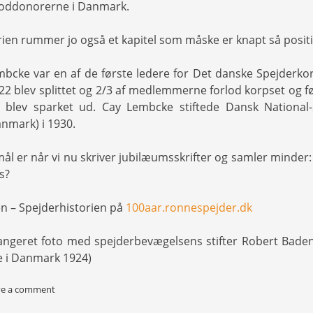
loddonorerne i Danmark.
ien rummer jo også et kapitel som måske er knapt så positi
bcke var en af de første ledere for Det danske Spejderko
922 blev splittet og 2/3 af medlemmerne forlod korpset og f
 blev sparket ud. Cay Lembcke stiftede Dansk National-S
Danmark) i 1930.
ål er når vi nu skriver jubilæumsskrifter og samler minder
s?
en – Spejderhistorien på
100aar.ronnespejder.dk
rrangeret foto med spejderbevægelsens stifter Robert Baden
 i Danmark 1924)
ve a comment