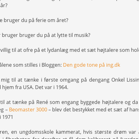
 år?
 bruger du på ferie om året?
bruger bruger du på at lytte til musik?
illig til at ofre på et lydanlæg med et sæt højtalere som hol
lene som stilles i Bloggen:
Den gode tone på ing.dk
mig til at tænke i første omgang på dengang Onkel Lissin
hjem fra USA. Det var i 1964.
til at tænke på René som engang byggede højtalere og da 
æg –
Beomaster 3000
– blev det bestykket med et sæt af h
 i 1971
ren, en ungdomsskole kammerat, hvis største drøm var