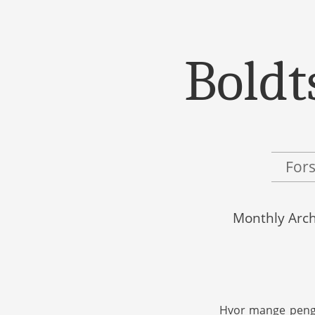
Boldt
Menu
Skip to content
For
Monthly Arch
Hvor mange penge 