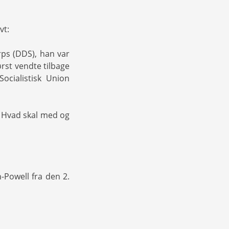
vt:
rps (DDS), han var
ørst vendte tilbage
ocialistisk Union
: Hvad skal med og
-Powell fra den 2.