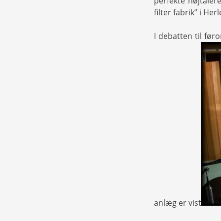
perfekte højtaler
filter fabrik” i Her
I debatten til føro
anlæg er vist