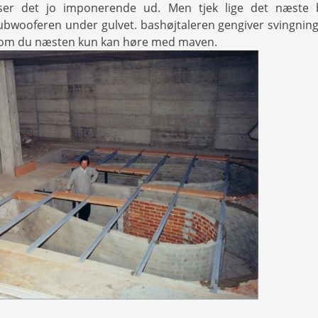
 ser det jo imponerende ud. Men tjek lige det næste b
bwooferen under gulvet. bashøjtaleren gengiver svingning
 som du næsten kun kan høre med maven.