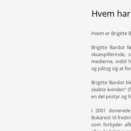
Hvem har 
Hvem er Brigitte B
Brigitte Bardot f
skuespillerinde, 
medierne, indtil h
og påtog sig at fo
Brigitte Bardot bl
skabte kvinden” (f
en del postyr og f
I 2001 donerede 
Bukarest til fredn
som forbyder afl