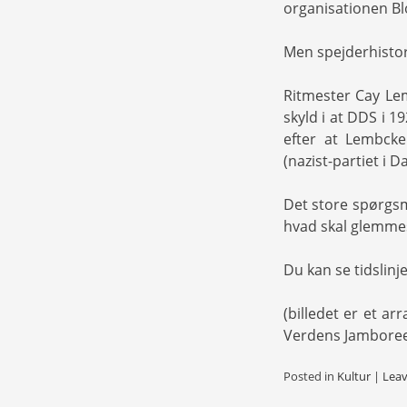
organisationen B
Men spejderhistor
Ritmester Cay Lem
skyld i at DDS i 1
efter at Lembcke
(nazist-partiet i 
Det store spørgsm
hvad skal glemme
Du kan se tidslinj
(billedet er et a
Verdens Jamboree
Posted in
Kultur
|
Lea