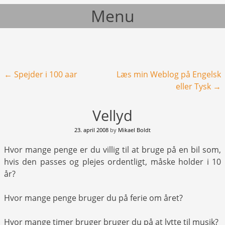
Menu
Skip to content
Post navigation
←
Spejder i 100 aar
Læs min Weblog på Engelsk
eller Tysk
→
Vellyd
23. april 2008
by
Mikael Boldt
Hvor mange penge er du villig til at bruge på en bil som,
hvis den passes og plejes ordentligt, måske holder i 10
år?
Hvor mange penge bruger du på ferie om året?
Hvor mange timer bruger bruger du på at lytte til musik?