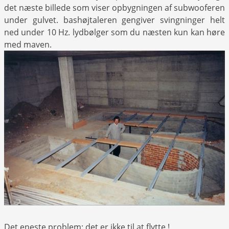
det næste billede som viser opbygningen af subwooferen
under gulvet. bashøjtaleren gengiver svingninger helt
ned under 10 Hz. lydbølger som du næsten kun kan høre
med maven.
Det eneste problem: det er ikke til at flytte !