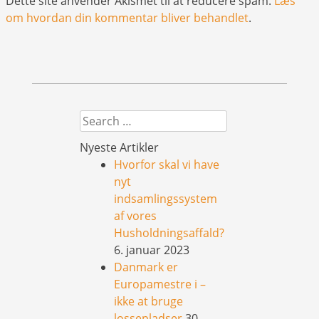
Dette site anvender Akismet til at reducere spam.
Læs
om hvordan din kommentar bliver behandlet
.
Search
Nyeste Artikler
Hvorfor skal vi have
nyt
indsamlingssystem
af vores
Husholdningsaffald?
6. januar 2023
Danmark er
Europamestre i –
ikke at bruge
lossepladser
30.