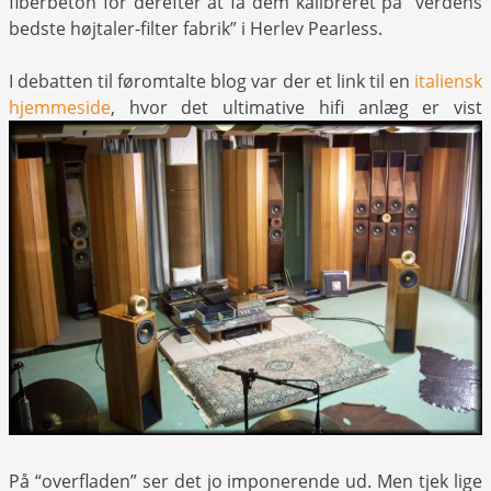
fiberbeton for derefter at få dem kalibreret på “verdens
bedste højtaler-filter fabrik” i Herlev Pearless.
I debatten til føromtalte blog var der et link til en
italiensk
hjemmeside
, hvor det ultimative hifi anlæg er vist
På “overfladen” ser det jo imponerende ud. Men tjek lige