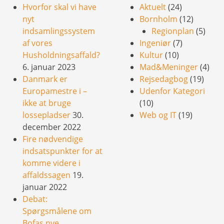
Hvorfor skal vi have
Aktuelt
(24)
nyt
Bornholm
(12)
indsamlingssystem
Regionplan
(5)
af vores
Ingeniør
(7)
Husholdningsaffald?
Kultur
(10)
6. januar 2023
Mad&Meninger
(4)
Danmark er
Rejsedagbog
(19)
Europamestre i –
Udenfor Kategori
ikke at bruge
(10)
lossepladser
30.
Web og IT
(19)
december 2022
Fire nødvendige
indsatspunkter for at
komme videre i
affaldssagen
19.
januar 2022
Debat:
Spørgsmålene om
Bofas nye