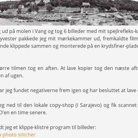
g ud på molen i Vang og tog 6 billeder med mit spejlrefleks-
vester pakkede jeg mit mørkekammer ud, fremkaldte filme
ende klippede sammen og monterede på en krydsfiner-plade
ørre tilmen tog en aften. At lave kopier tog den næste af
n af ugen.
r jeg fundet negativerne frem igen og har besluttet at lave e
eg ned til den lokale copy-shop (i Sarajevo) og fik scannet
D’en en time senere.
t jeg et klippe-klistre program til billeder:
 photo stitcher