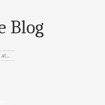
e Blog
, at…