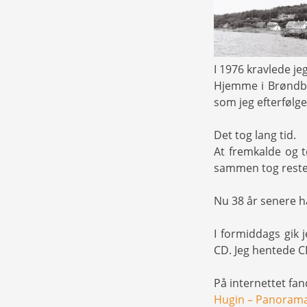
I 1976 kravlede je
Hjemme i Brøndby
som jeg efterfølg
Det tog lang tid.
At fremkalde og t
sammen tog reste
Nu 38 år senere ha
I formiddags gik j
CD. Jeg hentede C
På internettet fand
Hugin – Panorama