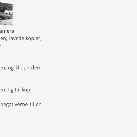
kamera.
n, lavede kopier,
.
ten, og klippe dem
n digital kopi.
 negativerne til en