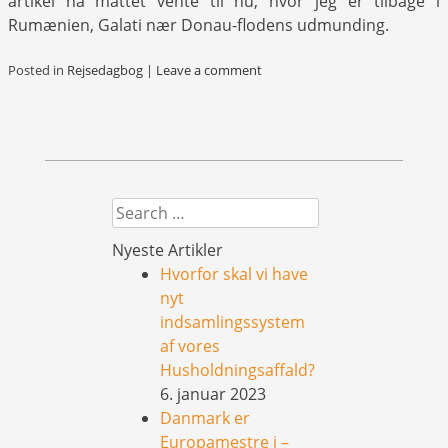
artikel ha måttet vente til nu, hvor jeg er tilbage i
Rumænien, Galati nær Donau-flodens udmunding.
Posted in
Rejsedagbog
|
Leave a comment
Search
Nyeste Artikler
Hvorfor skal vi have
nyt
indsamlingssystem
af vores
Husholdningsaffald?
6. januar 2023
Danmark er
Europamestre i –