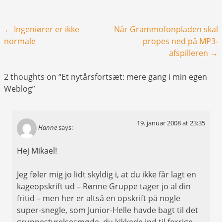
Post navigation
←
Ingeniører er ikke
Når Grammofonpladen skal
normale
propes ned på MP3-
afspilleren
→
2 thoughts on “
Et nytårsfortsæt: mere gang i min egen
Weblog
”
19. januar 2008 at 23:35
Hanne
says:
Hej Mikael!
Jeg føler mig jo lidt skyldig i, at du ikke får lagt en
kageopskrift ud – Rønne Gruppe tager jo al din
fritid – men her er altså en opskrift på nogle
super-snegle, som Junior-Helle havde bagt til det
gruppestyrelsesmøde, du kikkede ind til forrige