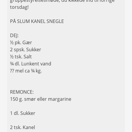
torsdag!
PÅ SLUM KANEL SNEGLE
DEJ:
½ pk. Gær
2 spsk. Sukker
½ tsk. Salt
¾ dl. Lunkent vand
?? mel ca ¾ kg.
REMONCE:
150 g. smør eller margarine
1 dl. Sukker
2 tsk. Kanel