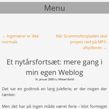
Menu
Skip to content
Post navigation
←
Ingeniører er ikke
Når Grammofonpladen skal
normale
propes ned på MP3-
afspilleren
→
Et nytårsfortsæt: mere gang i
min egen Weblog
16. januar 2008
by
Mikael Boldt
Det var en godtnok en lang Juleferie, er der nogen der
tænker.
Men det har på ingen måde været ferie – blot formeget