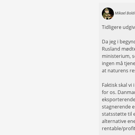
Mikael Bold
Tidligere udgi
Da jeg i begyn
Rusland mødte 
ministerium, s
ingen må tjene
at naturens re
Faktisk skal vi
for os. Danmark
eksporterende 
stagnerende en
statsstøtte til
alternative en
rentable/profi