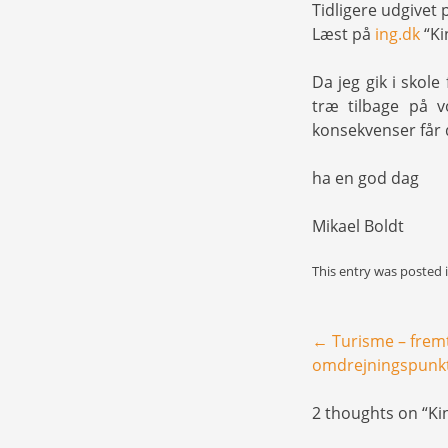
Tidligere udgivet
Læst på
ing.dk
“Ki
Da jeg gik i skole
træ tilbage på v
konsekvenser får d
ha en god dag
Mikael Boldt
This entry was posted 
Post navigation
←
Turisme – frem
omdrejningspunk
2 thoughts on “
Ki