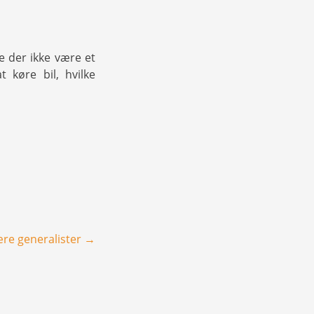
le der ikke være et
 køre bil, hvilke
ære generalister
→