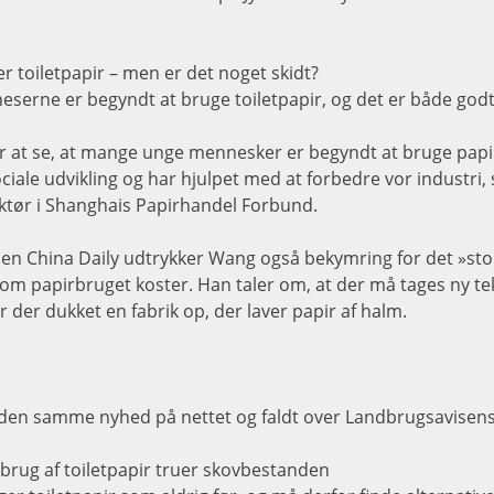
r toiletpapir – men er det noget skidt?
serne er begyndt at bruge toiletpapir, og det er både godt 
for at se, at mange unge mennesker er begyndt at bruge papir
ciale udvikling og har hjulpet med at forbedre vor industri,
ektør i Shanghais Papirhandel Forbund.
sen China Daily udtrykker Wang også bekymring for det »sto
om papirbruget koster. Han taler om, at der må tages ny tek
r der dukket en fabrik op, der laver papir af halm.
 den samme nyhed på nettet og faldt over Landbrugsavisens
brug af toiletpapir truer skovbestanden