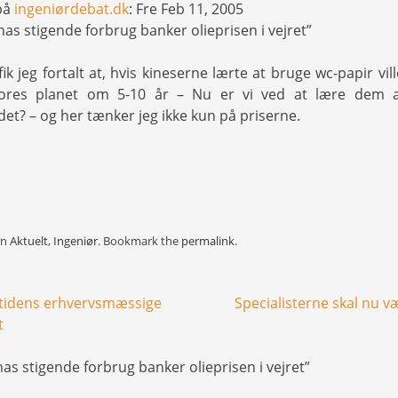
 på
ingeniørdebat.dk
: Fre Feb 11, 2005
nas stigende forbrug banker olieprisen i vejret”
 fik jeg fortalt at, hvis kineserne lærte at bruge wc-papir vil
ores planet om 5-10 år – Nu er vi ved at lære dem at
et? – og her tænker jeg ikke kun på priserne.
in
Aktuelt
,
Ingeniør
. Bookmark the
permalink
.
tidens erhvervsmæssige
Specialisterne skal nu v
t
nas stigende forbrug banker olieprisen i vejret
”