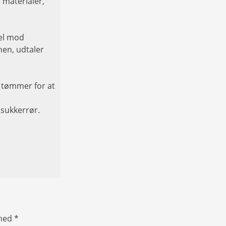
 materialer,
sel mod
nen, udtaler
n tømmer for at
 sukkerrør.
 med
*