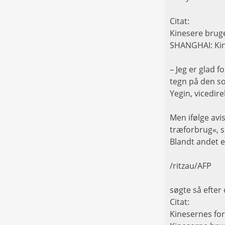
Citat:
Kinesere bruge
SHANGHAI: Kine
– Jeg er glad 
tegn på den so
Yegin, vicedir
Men ifølge avi
træforbrug«, s
Blandt andet e
/ritzau/AFP
søgte så efter
Citat:
Kinesernes for