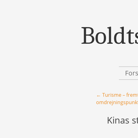
Boldt
Menu
Skip to content
For
Post navigation
←
Turisme – frem
omdrejningspunk
Kinas s