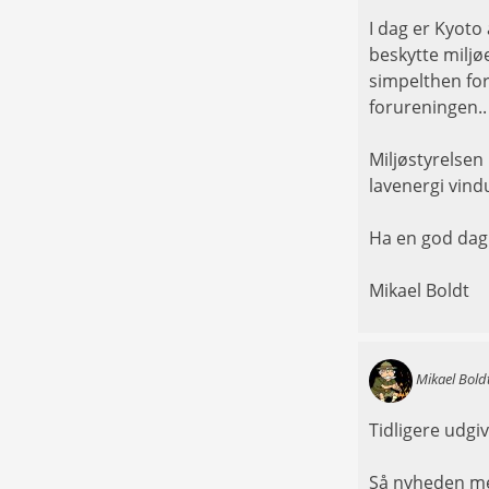
I dag er Kyoto 
beskytte miljø
simpelthen for
forureningen..
Miljøstyrelsen
lavenergi vind
Ha en god dag
Mikael Boldt
Mikael Bold
Tidligere udgi
Så nyheden me