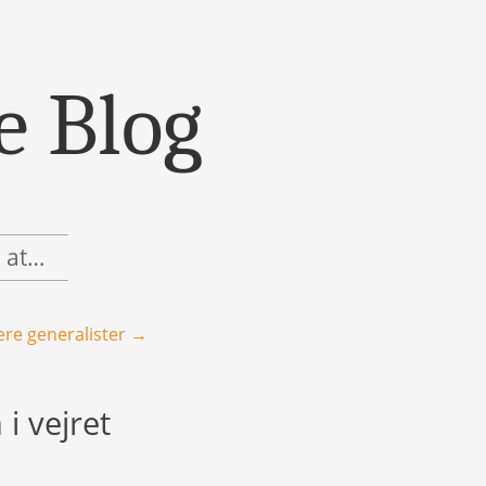
e Blog
, at…
ære generalister
→
i vejret