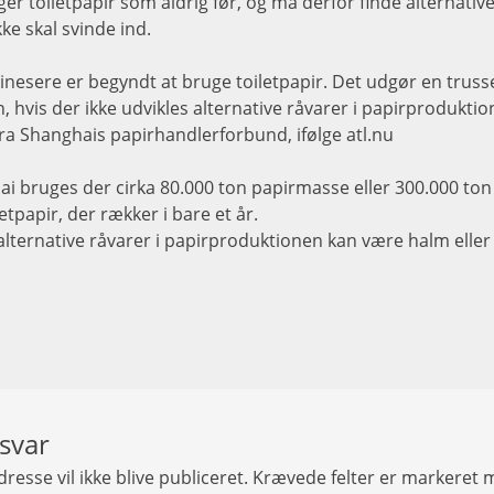
er toiletpapir som aldrig før, og må derfor finde alternative
ke skal svinde ind.
 kinesere er begyndt at bruge toiletpapir. Det udgør en trus
 hvis der ikke udvikles alternative råvarer i papirproduktio
a Shanghais papirhandlerforbund, ifølge atl.nu
ai bruges der cirka 80.000 ton papirmasse eller 300.000 to
tpapir, der rækker i bare et år.
lternative råvarer i papirproduktionen kan være halm eller
 svar
resse vil ikke blive publiceret.
Krævede felter er markeret