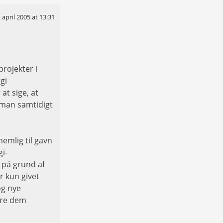
. april 2005 at 13:31
projekter i
gi
at sige, at
 man samtidigt
nemlig til gavn
gi-
 på grund af
r kun givet
og nye
gøre dem