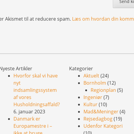
er Akismet til at reducere spam.
Læs om hvordan din komme
Nyeste Artikler
Kategorier
Hvorfor skal vi have
Aktuelt
(24)
nyt
Bornholm
(12)
indsamlingssystem
Regionplan
(5)
af vores
Ingeniør
(7)
Husholdningsaffald?
Kultur
(10)
6. januar 2023
Mad&Meninger
(4)
Danmark er
Rejsedagbog
(19)
Europamestre i –
Udenfor Kategori
ikke at bruge
(10)