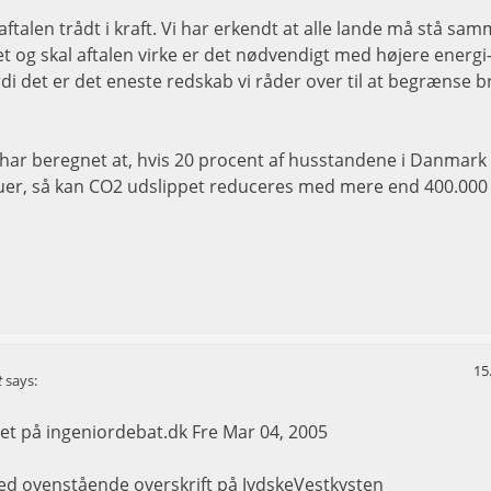
aftalen trådt i kraft. Vi har erkendt at alle lande må stå sam
et og skal aftalen virke er det nødvendigt med højere energi-
di det er det eneste redskab vi råder over til at begrænse 
 har beregnet at, hvis 20 procent af husstandene i Danmark sk
uer, så kan CO2 udslippet reduceres med mere end 400.000
15
t
says:
vet på ingeniordebat.dk Fre Mar 04, 2005
d ovenstående overskrift på JydskeVestkysten