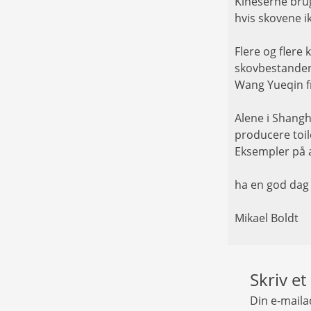
Kineserne brug
hvis skovene ik
Flere og flere
skovbestanden,
Wang Yueqin fr
Alene i Shangh
producere toile
Eksempler på a
ha en god dag
Mikael Boldt
Skriv et
Din e-mailad