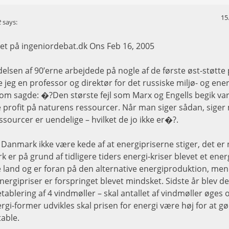
15
t
says:
vet på ingeniordebat.dk Ons Feb 16, 2005
delsen af 90’erne arbejdede på nogle af de første øst-støtte 
jeg en professor og direktør for det russiske miljø- og ener
om sagde: �?Den største fejl som Marx og Engells begik var 
 profit på naturens ressourcer. Når man siger sådan, siger
ssourcer er uendelige – hvilket de jo ikke er�?.
 i Danmark ikke være kede af at energipriserne stiger, det er 
 er på grund af tidligere tiders energi-kriser blevet et ener
land og er foran på den alternative energiproduktion, men
ergipriser er forspringet blevet mindsket. Sidste år blev de
 etablering af 4 vindmøller – skal antallet af vindmøller øges 
ergi-former udvikles skal prisen for energi være høj for at 
table.