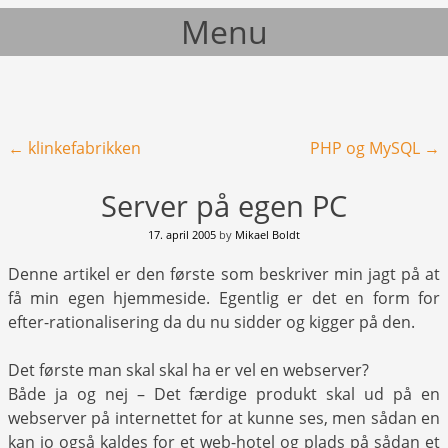
Menu
Skip to content
Post navigation
←
klinkefabrikken
PHP og MySQL
→
Server på egen PC
17. april 2005
by
Mikael Boldt
Denne artikel er den første som beskriver min jagt på at
få min egen hjemmeside. Egentlig er det en form for
efter-rationalisering da du nu sidder og kigger på den.
Det første man skal skal ha er vel en webserver?
Både ja og nej – Det færdige produkt skal ud på en
webserver på internettet for at kunne ses, men sådan en
kan jo også kaldes for et web-hotel og plads på sådan et