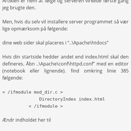
Artiklen er nem at følge og serveren virkede første gang
jeg brugte den.
Men, hvis du selv vil installere server programmet så vær
lige opmærksom på følgende:
dine web sider skal placeres i “..\Apache\htdocs”
Hvis din startside hedder andet end index.html skal den
defineres. Åbn ..\Apache\conf\httpd.conf” med en editor
(notebook eller lignende). find omkring linie 385
følgende:
< /ifmodule mod_dir.c >
DirectoryIndex index.html
< /ifmodule >
Ændr indholdet her til