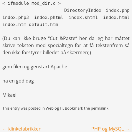
< ifmodule mod_dir.c >
DirectoryIndex index.php
index.php3 index.phtml index.shtml index.html
index.htm default.htm
(Du kan ikke bruge “Cut &Paste” her da jeg har måttet
skrive teksten med specialtegn for at få tekstenfrem så
den ikke forstyrer billedet på skærmen))
gem filen og genstart Apache
ha en god dag
Mikael
This entry was posted in
Web og IT
. Bookmark the
permalink
.
Post navigation
←
klinkefabrikken
PHP og MySQL
→