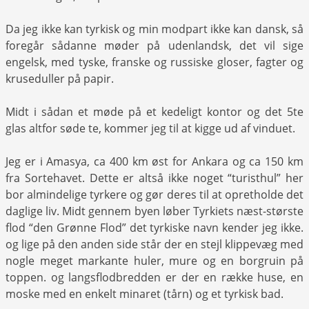
Da jeg ikke kan tyrkisk og min modpart ikke kan dansk, så
foregår sådanne møder på udenlandsk, det vil sige
engelsk, med tyske, franske og russiske gloser, fagter og
kruseduller på papir.
Midt i sådan et møde på et kedeligt kontor og det 5te
glas altfor søde te, kommer jeg til at kigge ud af vinduet.
Jeg er i Amasya, ca 400 km øst for Ankara og ca 150 km
fra Sortehavet. Dette er altså ikke noget “turisthul” her
bor almindelige tyrkere og gør deres til at opretholde det
daglige liv. Midt gennem byen løber Tyrkiets næst-største
flod “den Grønne Flod” det tyrkiske navn kender jeg ikke.
og lige på den anden side står der en stejl klippevæg med
nogle meget markante huler, mure og en borgruin på
toppen. og langsflodbredden er der en række huse, en
moske med en enkelt minaret (tårn) og et tyrkisk bad.