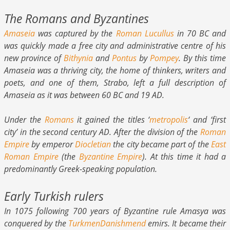
The Romans and Byzantines
Amaseia
was captured by the
Roman
Lucullus
in 70 BC and
was quickly made a free city and administrative centre of his
new province of
Bithynia
and
Pontus
by
Pompey
. By this time
Amaseia was a thriving city, the home of thinkers, writers and
poets, and one of them, Strabo, left a full description of
Amaseia as it was between 60 BC and 19 AD.
Under the
Romans
it gained the titles ‘
metropolis
‘ and ‘first
city’ in the second century AD. After the division of the
Roman
Empire
by emperor
Diocletian
the city became part of the
East
Roman Empire
(the
Byzantine Empire
). At this time it had a
predominantly Greek-speaking population.
Early Turkish rulers
In 1075 following 700 years of Byzantine rule Amasya was
conquered by the
Turkmen
Danishmend
emirs. It became their