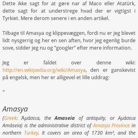
Dette ikke sagt for at gøre nar af Maco eller Atatürk,
dette sagt for at understrege hvad der er vigtigst i
Tyrkiet. Mere derom senere i en anden artikel.
Tilbage til Amasya og klippevæggen, fordi nu er jeg blevet
lidt nysgerrig og her en sen aften, hvor jeg egenlig burde
sove, sidder jeg nu og “googler” efter mere information.
Jeg er faldet over denne wiki:
http://en.wikipedia.org/wiki/Amasya
, den er ganskevist
på engelsk, men her er alligevel et lille uddrag:
“
Amasya
(
Greek
:
Ἀμάσεια
, the
Amaseia
of antiquity, or Αμάσεια
Amáseia) is the administrative district of
Amasya Province
in
northern
Turkey
. It covers an area of 1730 km², and the