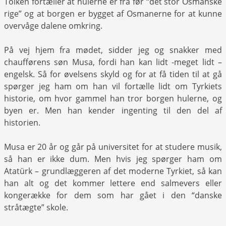
Tolken fortæller at hulerne er fra før “det stor Osmanske
rige” og at borgen er bygget af Osmanerne for at kunne
overvåge dalene omkring.
På vej hjem fra mødet, sidder jeg og snakker med
chaufførens søn Musa, fordi han kan lidt -meget lidt –
engelsk. Så for øvelsens skyld og for at få tiden til at gå
spørger jeg ham om han vil fortælle lidt om Tyrkiets
historie, om hvor gammel han tror borgen hulerne, og
byen er. Men han kender ingenting til den del af
historien.
Musa er 20 år og går på universitet for at studere musik,
så han er ikke dum. Men hvis jeg spørger ham om
Atatürk – grundlæggeren af det moderne Tyrkiet, så kan
han alt og det kommer lettere end salmevers eller
kongerække for dem som har gået i den “danske
stråtægte” skole.