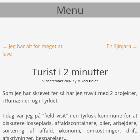
Menu
Skip to content
Post navigation
←
Jeg har alt for meget at
En Sjinjara
→
lave
Turist i 2 minutter
5. september 2007
by
Mikael Boldt
Som jeg har skrevet før så har jeg travlt med 2 projekter,
i Rumænien og i Tyrkiet.
I dag var jeg på “field visit” i en tyrkisk kommune for at
diskutere losseplads, affaldscontainere, biler, arbejdere,
sortering af affald, økonomi, omkostninger, drift,
afskrivninger, besparelser…