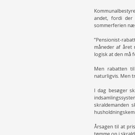
Kommunalbestyrels
andet, fordi der
sommerferien næste
”Pensionist-rabat
måneder af året 
logisk at den må f
Men rabatten ti
naturligvis. Men t
I dag besøger sk
indsamlingssystem
skraldemanden sk
husholdningskemi e
Årsagen til at pr
tømme op i skrald