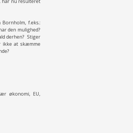
”, har nu resulteret
 Bornholm, f.eks.:
 har den mulighed?
ald derhen? Stiger
or ikke at skæmme
ande?
ulær økonomi, EU,