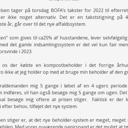
en tager på torsdag BOFA’s takster for 2022 til efterret
 er ikke noget alternativ. Det er en takststigning på 4
 år, går over til det nye affaldssystem.
ten” som gives til ca25% af husstandene, lever selvfølgelig
med det gamle indsamlingssystem er det vel kun fair men,
orsvinde i 2023.
l os der købte en kompostbeholder i det forrige århun
ro ikke at jeg holder op med at bruge min beholder af den g
raldemanden mig 5 gange i løbet af en 4 ugers period
 indføres, vil han også besøge mig 5 gange om ugen. Det e
al besøge mig oftere at prisen stiger. Faktisk er der 
fter behov, tilføjet det nye system.
isen stiger er, at det nye beholder-system er meget, meget
ebilen. Med vores nuværende papirspand er det muligt at 