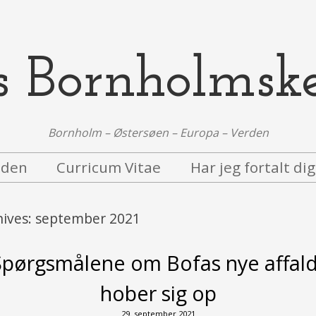
s Bornholmsk
Bornholm – Østersøen – Europa – Verden
iden
Curricum Vitae
Har jeg fortalt di
hives:
september 2021
Spørgsmålene om Bofas nye affal
hober sig op
29. september 2021