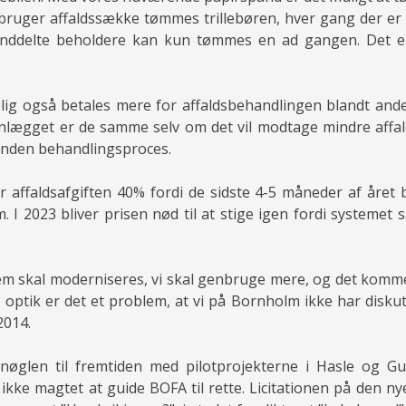
vi bruger affaldssække tømmes trillebøren, hver gang der er
ddelte beholdere kan kun tømmes en ad gangen. Det er
elig også betales mere for affaldsbehandlingen blandt ande
nlægget er de samme selv om det vil modtage mindre affal
anden behandlingsproces.
er affaldsafgiften 40% fordi de sidste 4-5 måneder af året 
. I 2023 bliver prisen nød til at stige igen fordi systemet 
em skal moderniseres, vi skal genbruge mere, og det kommer 
 optik er det et problem, at vi på Bornholm ikke har diskut
2014.
nøglen til fremtiden med pilotprojekterne i Hasle og G
 ikke magtet at guide BOFA til rette. Licitationen på den ny