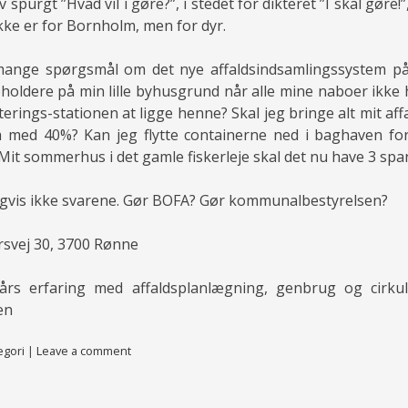
 spurgt ”Hvad vil i gøre?”, i stedet for dikteret ”I skal gøre!
kke er for Bornholm, men for dyr.
t mange spørgsmål om det nye affaldsindsamlingssystem på
eholdere på min lille byhusgrund når alle mine naboer ikke
rings-stationen at ligge henne? Skal jeg bringe alt mit aff
 med 40%? Kan jeg flytte containerne ned i baghaven f
 Mit sommerhus i det gamle fiskerleje skal det nu have 3 sp
igvis ikke svarene. Gør BOFA? Gør kommunalbestyrelsen?
ersvej 30, 3700 Rønne
0 års erfaring med affaldsplanlægning, genbrug og cirk
en
egori
|
Leave a comment