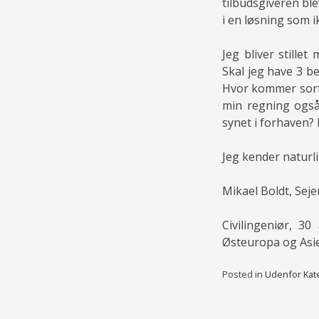
tilbudsgiveren blev
i en løsning som i
Jeg bliver stille
Skal jeg have 3 b
Hvor kommer sorte
min regning også
synet i forhaven?
Jeg kender naturl
Mikael Boldt, Sej
Civilingeniør, 3
Østeuropa og Asi
Posted in
Udenfor Kat