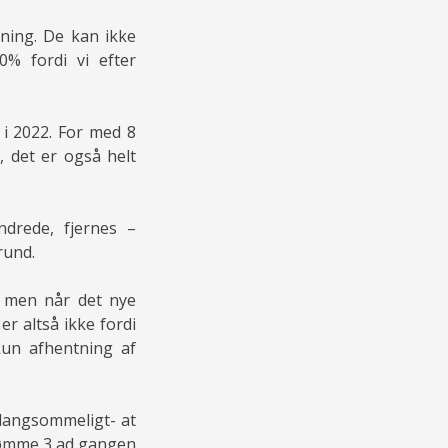
ning. De kan ikke
0% fordi vi efter
 i 2022. For med 8
 det er også helt
drede, fjernes –
rund.
e men når det nye
r altså ikke fordi
kun afhentning af
 langsommeligt- at
tømme 3 ad gangen