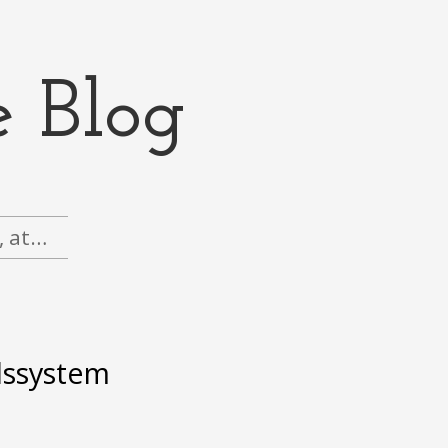
e Blog
g, at…
dssystem