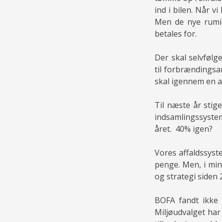
ind i bilen. Når 
Men de nye rumin
betales for.
Der skal selvfølg
til forbrændingsa
skal igennem en 
Til næste år stig
indsamlingssystem
året. 40% igen?
Vores affaldssyst
penge. Men, i min
og strategi siden 
BOFA fandt ikke 
Miljøudvalget har