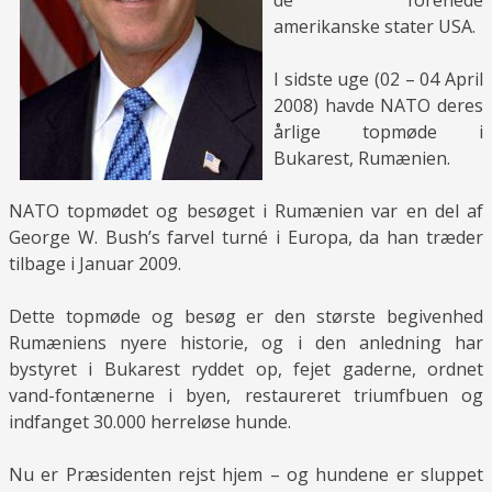
de forenede
amerikanske stater USA.
I sidste uge (02 – 04 April
2008) havde NATO deres
årlige topmøde i
Bukarest, Rumænien.
NATO topmødet og besøget i Rumænien var en del af
George W. Bush’s farvel turné i Europa, da han træder
tilbage i Januar 2009.
Dette topmøde og besøg er den største begivenhed
Rumæniens nyere historie, og i den anledning har
bystyret i Bukarest ryddet op, fejet gaderne, ordnet
vand-fontænerne i byen, restaureret triumfbuen og
indfanget 30.000 herreløse hunde.
Nu er Præsidenten rejst hjem – og hundene er sluppet