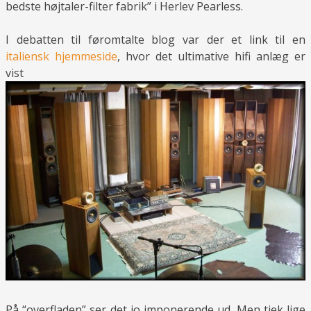
bedste højtaler-filter fabrik” i Herlev Pearless.
I debatten til føromtalte blog var der et link til en
italiensk hjemmeside
, hvor det ultimative hifi anlæg er
vist
På “overfladen” ser det jo imponerende ud. Men tjek lige