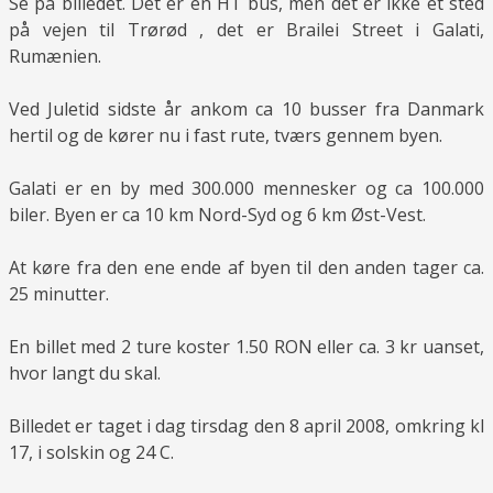
Se på billedet. Det er en HT bus, men det er ikke et sted
på vejen til Trørød , det er Brailei Street i Galati,
Rumænien.
Ved Juletid sidste år ankom ca 10 busser fra Danmark
hertil og de kører nu i fast rute, tværs gennem byen.
Galati er en by med 300.000 mennesker og ca 100.000
biler. Byen er ca 10 km Nord-Syd og 6 km Øst-Vest.
At køre fra den ene ende af byen til den anden tager ca.
25 minutter.
En billet med 2 ture koster 1.50 RON eller ca. 3 kr uanset,
hvor langt du skal.
Billedet er taget i dag tirsdag den 8 april 2008, omkring kl
17, i solskin og 24 C.