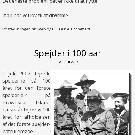
Det eneste problem: det er ikke til at flytte !
man har vel lov til at drømme
Posted in
Ingeniør
,
Web og IT
|
Leave a comment
Spejder i 100 aar
18. april 2008
I juli 2007 fejrede
spejderne så 100
året for den første
spejderlejr på
Brownsea Island,
næste år fejrer vi 100
året for afholdelsen
af det første spejder-
patruljemøde i