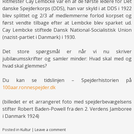
Ritmester Cay Lembcke var en af de første ledere for Det
danske Spejderkorps (DDS), han var skyld i at DDS i 1922
blev splittet og 2/3 af medlemmerne forlod korpset og
først vendte tilbage efter at Lembcke blev sparket ud.
Cay Lembcke stiftede Dansk National-Socialistisk Union
(nazist-partiet i Danmark) i 1930.
Det store spørgsmål er når vi nu skriver
jubilæumsskrifter og samler minder: Hvad skal med og
hvad skal glemmes?
Du kan se tidslinjen – Spejderhistorien på
100aar.ronnespejder.dk
(billedet er et arrangeret foto med spejderbevægelsens
stifter Robert Baden-Powell fra den 2. Verdens Jamboree
i Danmark 1924)
Posted in
Kultur
|
Leave a comment