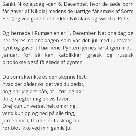
Sankt Nikolajsdag -den 6. December, hvor de søde børn
får gaver af Nikolaj medens de uartige får smæk af Sorte
Per (Jeg ved godt han hedder Nikolaus og swartze Pete)
Og hernede i Rumænien er 1. December Nationaldag og
her fejres naionaldagen som var det jul med juletræer,
pynt og gaver til børnene. Pynten fjernes først igen midt i
Januar, for så kan katolikker, græsk og russisk
ortodokse også få glæde af pynten.
Du som skænkte os den skønne fest,
hvad der båder os, det ved du bedst,
dog har jeg det håb, at – før jeg dør –
du ej nægter mig en vis favør:
Drej kun universet helt omkring,
vend kun op og ned på alle ting,
jorden med, thi den er falsk og hul,
rør blot ikke ved min gamle jul.