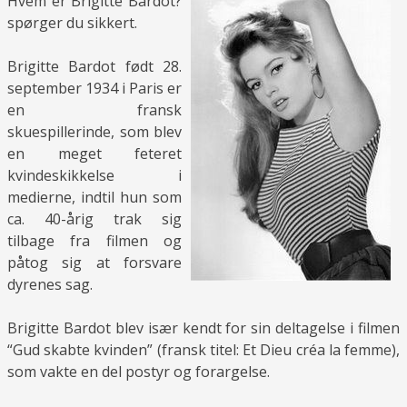
Hvem er Brigitte Bardot?
spørger du sikkert.
Brigitte Bardot født 28.
september 1934 i Paris er
en fransk
skuespillerinde, som blev
en meget feteret
kvindeskikkelse i
medierne, indtil hun som
ca. 40-årig trak sig
tilbage fra filmen og
påtog sig at forsvare
dyrenes sag.
Brigitte Bardot blev især kendt for sin deltagelse i filmen
“Gud skabte kvinden” (fransk titel: Et Dieu créa la femme),
som vakte en del postyr og forargelse.