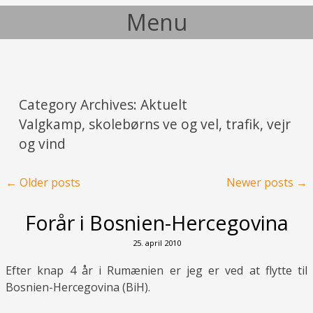
Menu
Skip to content
Category Archives:
Aktuelt
Valgkamp, skolebørns ve og vel, trafik, vejr
og vind
Post navigation
←
Older posts
Newer posts
→
Forår i Bosnien-Hercegovina
25. april 2010
Efter knap 4 år i Rumænien er jeg er ved at flytte til
Bosnien-Hercegovina (BiH).