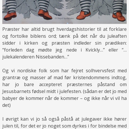
Præster har altid brugt hverdagshistorier til at forklare
og fortolke biblens ord; tænk på det når du juleaften
sidder i kirken og præsten indleder sin prædiken:
“forleden dag mødte jeg nede i Kvickly…” eller “…
julekalenderen Nissebanden…”
Og vi nordiske folk som har fejret solhvervsfest med
grantræ og masser af mad før kristendommens indtog,
har jo bare accepteret præsternes påstand om
Jesusbarnets fødsel midt i julefesten. (sådan er det jo med
babyer de kommer når de kommer – og ikke når vi vil ha
det)
I øvrigt kan vi jo så også påstå at julegaver ikke hører
julen til, for det er jo noget som dyrkes i for bindelse med